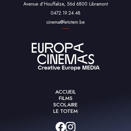
Avenue d'Houffalize, 56d 6800 Libramont
0472.19.24.48
cine‌ma‌@‌leto‌tem.be
ACCUEIL
FILMS
SCOLAIRE
LE TOTEM