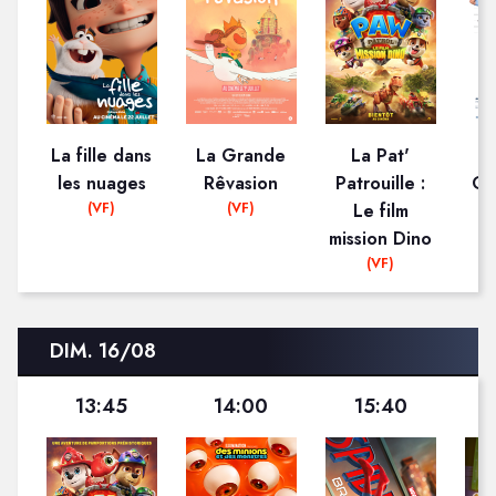
La fille dans
La Grande
La Pat'
les nuages
Rêvasion
Patrouille :
Ge
(VF)
(VF)
Le film
mission Dino
(VF)
DIM. 16/08
13:45
14:00
15:40