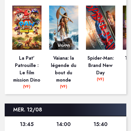
La Pat'
Vaiana: la
Spider-Man:
To
Patrouille :
légende du
Brand New
Le film
bout du
Day
(VF)
mission Dino
monde
(VF)
(VF)
MER. 12/08
13:45
14:00
15:40