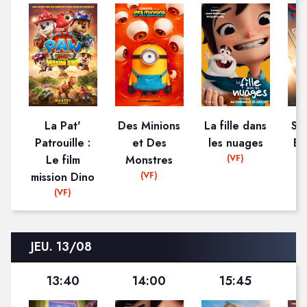
La Pat'
Des Minions
La fille dans
Sp
Patrouille :
et Des
les nuages
Br
(VF)
Le film
Monstres
(VF)
mission Dino
(VF)
JEU. 13/08
13:40
14:00
15:45