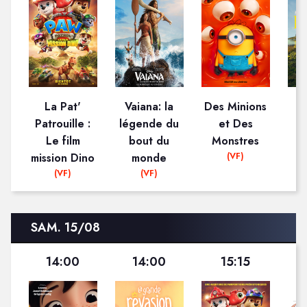
La Pat'
Vaiana: la
Des Minions
Patrouille :
légende du
et Des
D
Le film
bout du
Monstres
(VF)
mission Dino
monde
(VF)
(VF)
SAM. 15/08
14:00
14:00
15:15