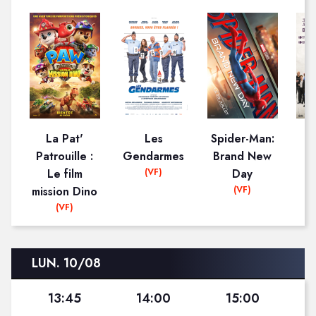
La Pat'
Les
Spider-Man:
Patrouille :
Gendarmes
Brand New
c
(VF)
Le film
Day
f
(VF)
mission Dino
(VF)
LUN. 10/08
13:45
14:00
15:00