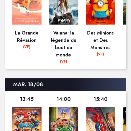
La Grande
Vaiana: la
Des Minions
Rêvasion
légende du
et Des
D
(VF)
bout du
Monstres
(VF)
monde
(VF)
MAR. 18/08
13:45
14:00
15:40