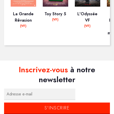
La Grande
Toy Story 5
L'Odyssée
(VF)
Rêvasion
VF
Pa
(VF)
(VF)
mis
Inscrivez-vous
à notre
newsletter