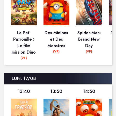
La Pat'
Des Minions
Spider-Man:
To
Patrouille :
et Des
Brand New
Le film
Monstres
Day
(VF)
(VF)
mission Dino
(VF)
LUN. 17/08
13:40
13:50
14:50