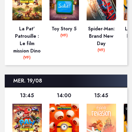
La Pat'
Toy Story 5
Spider-Man:
La 
(VF)
Patrouille :
Brand New
le
Le film
Day
(VF)
mission Dino
(VF)
MER. 19/08
13:45
14:00
15:45