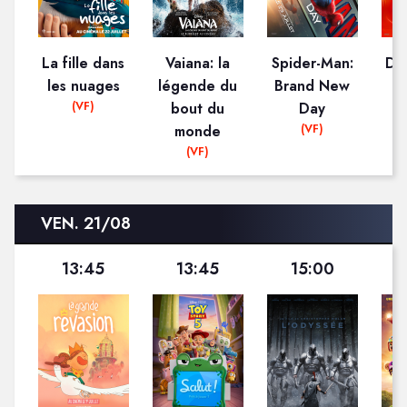
La fille dans
Vaiana: la
Spider-Man:
De
les nuages
légende du
Brand New
(VF)
bout du
Day
M
(VF)
monde
(VF)
VEN. 21/08
13:45
13:45
15:00