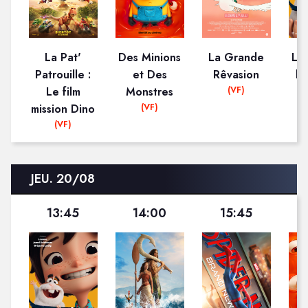
La Pat'
Des Minions
La Grande
La 
Patrouille :
et Des
Rêvasion
le
(VF)
Le film
Monstres
(VF)
mission Dino
(VF)
JEU. 20/08
13:45
14:00
15:45