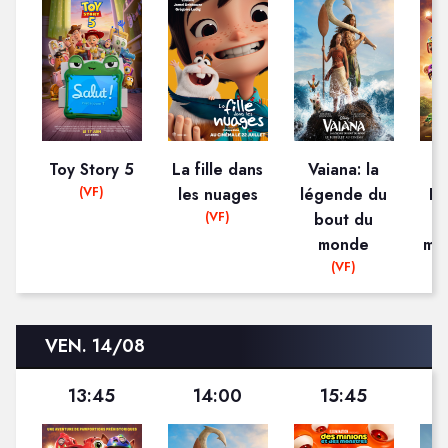
Toy Story 5
La fille dans
Vaiana: la
(VF)
les nuages
légende du
Pa
(VF)
bout du
monde
mis
(VF)
VEN. 14/08
13:45
14:00
15:45