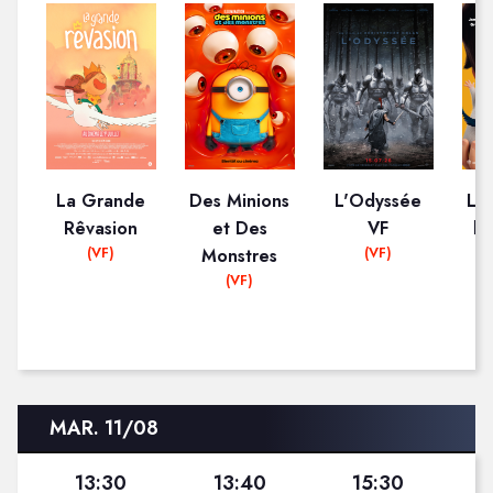
La Grande
Des Minions
L'Odyssée
La 
Rêvasion
et Des
VF
le
(VF)
(VF)
Monstres
(VF)
MAR. 11/08
13:30
13:40
15:30