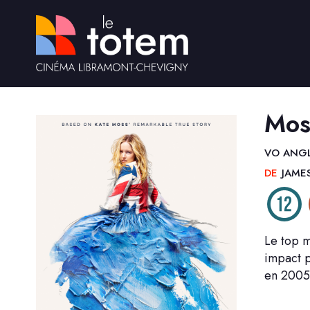
Mos
VO ANGL
DE
JAME
Le top m
impact p
en 2005 