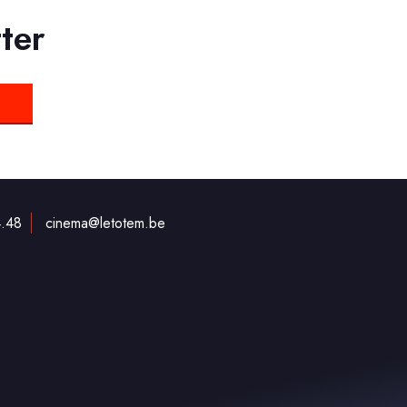
ter
.48
cine‌ma‌@‌leto‌tem.be