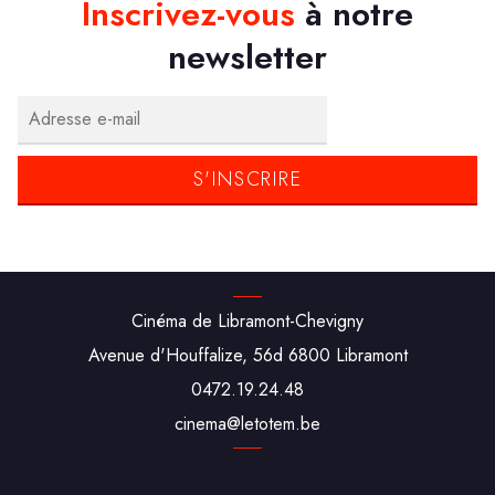
Inscrivez-vous
à notre
newsletter
Cinéma de Libramont-Chevigny
Avenue d'Houffalize, 56d 6800 Libramont
0472.19.24.48
cine‌ma‌@‌leto‌tem.be